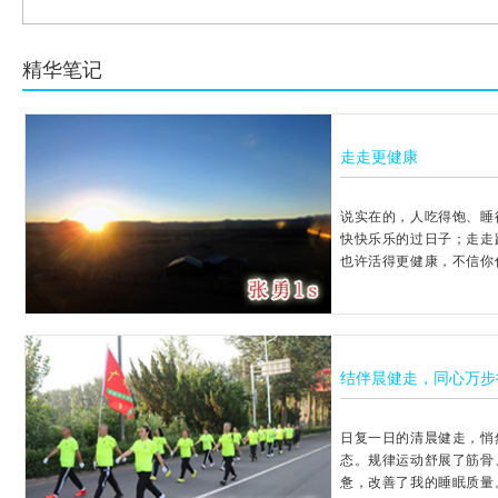
精华笔记
三届赛事七
别多想，
健走还给了
中游泳，
易因为工作
上吹吹风，很
足音轻响，
身心状
以前的我，
带来的疲
里。长期弓
铁板，整个人