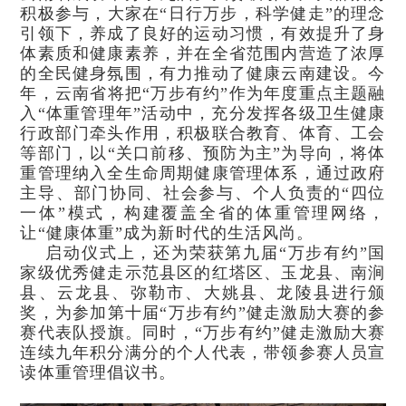
积极参与，大家在“日行万步，科学健走”的理念
引领下，养成了良好的运动习惯，有效提升了身
体素质和健康素养，并在全省范围内营造了浓厚
的全民健身氛围，有力推动了健康云南建设。今
年，云南省将把“万步有约”作为年度重点主题融
入“体重管理年”活动中，充分发挥各级卫生健康
行政部门牵头作用，积极联合教育、体育、工会
等部门，以“关口前移、预防为主”为导向，将体
重管理纳入全生命周期健康管理体系，通过政府
主导、部门协同、社会参与、个人负责的“四位
一体”模式，构建覆盖全省的体重管理网络，
让“健康体重”成为新时代的生活风尚。
启动仪式上，还为荣获第九届“万步有约”国
家级优秀健走示范县区的红塔区、玉龙县、南涧
县、云龙县、弥勒市、大姚县、龙陵县进行颁
奖，为参加第十届“万步有约”健走激励大赛的参
赛代表队授旗。同时，“万步有约”健走激励大赛
连续九年积分满分的个人代表，带领参赛人员宣
读体重管理倡议书。