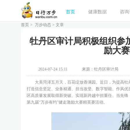
首页
健康数据
咨询
首页
>
万步动态
>
文章
牡丹区审计局积极组织参
励大赛
2024-07-24 15:11
来源：牡丹区审计局
大美菏泽五月天，百花绽放香满园。近日，为提高牡
打造信念坚定、业务精通、担当攻坚、数字智能、作风优
区高质量发展取得新突破、实现新跨越中担重任、当先锋
第九届“万步有约”健走激励大赛精英赛活动。