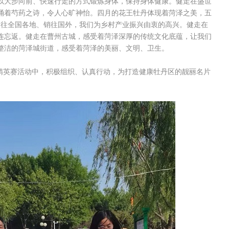
以大步向前、快速行走的方式锻炼身体，保持身体健康。健走在盛世
诵着芍药之诗，令人心旷神怡。四月的花王牡丹体现着菏泽之美，五
销往全国各地、销往国外，我们为乡村产业振兴由衷的高兴。健走在
连忘返。健走在曹州古城，感受着菏泽深厚的传统文化底蕴，让我们
整洁的菏泽城街道，感受着菏泽的美丽、文明、卫生。
赛精英赛活动中，积极组织、认真行动，为打造健康牡丹区的靓丽名片