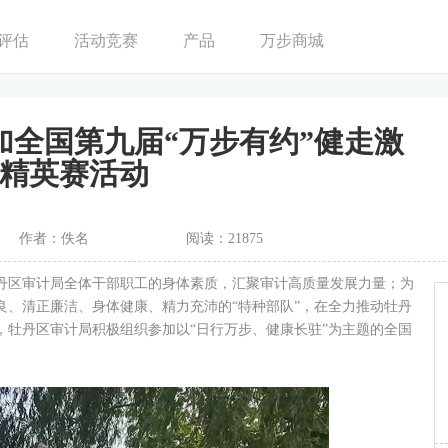
评估
活动竞赛
产品
万步商城
加全国第九届“万步有约”健走激
精英赛活动
作者：佚名
阅读：21875
丹区审计局全体干部职工的身体素质，汇聚审计高质量发展力量；为
良、清正廉洁、身体健康、精力充沛的“特种部队”，在全力推动牡丹
，牡丹区审计局积极组织参加以“日行万步、健康长驻”为主题的全国