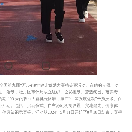
全国第九届“万步有约”健走激励大赛精英赛活动。在他的带领、动
这一活动，牡丹区审计局成立组织、全员推动、营造氛围、落实责
 100 天的职业人群健走比赛，推广“中等强度运动”干预技术。在
下活动。包括：启动仪式、自主激励机制设置、实地健走、健康体
康知识竞赛等。活动从2024年5月11日开始至8月18日结束，赛程