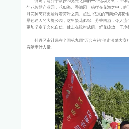
健走，是介于散步和竞走之间的一种运动方式，主张
芍花智慧产业园，花如海、香满园，徜徉在花海之中，吟
月花神芍药更诠释着菏泽之美。超过1亿支的芍药鲜切花
景色迷人的大堤公园，这里繁花似锦、芳香四溢，令人流
更加坚定了文化自信。健走在绿树成荫、鲜花绽放、干净
牡丹区审计局在全国第九届“万步有约”健走激励大
贡献审计力量。