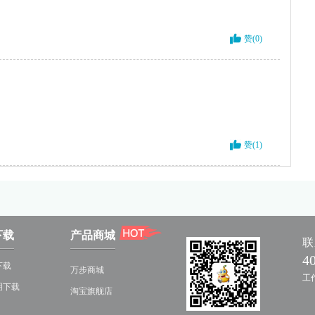
赞(0)
赞(1)
下载
产品商城
联
4
下载
万步商城
工作
明下载
淘宝旗舰店